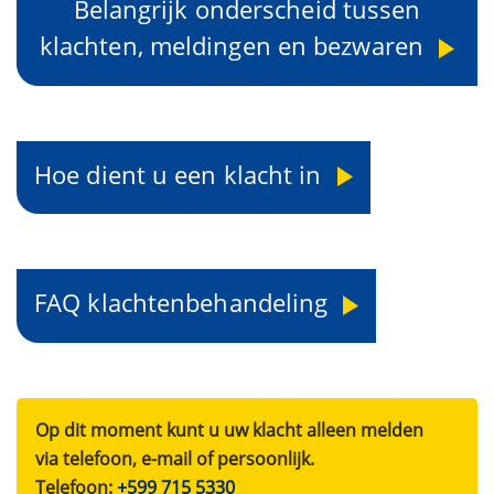
Belangrijk onderscheid tussen
klachten, meldingen en bezwaren
Hoe dient u een klacht in
FAQ klachtenbehandeling
Op dit moment kunt u uw klacht alleen melden
via telefoon, e-mail of persoonlijk.
Telefoon:
+599 715 5330