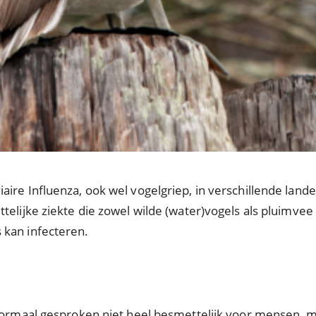
ire Influenza, ook wel vogelgriep, in verschillende land
telijke ziekte die zowel wilde (water)vogels als pluimve
 kan infecteren.
normaal gesproken niet heel besmettelijk voor mensen, ma