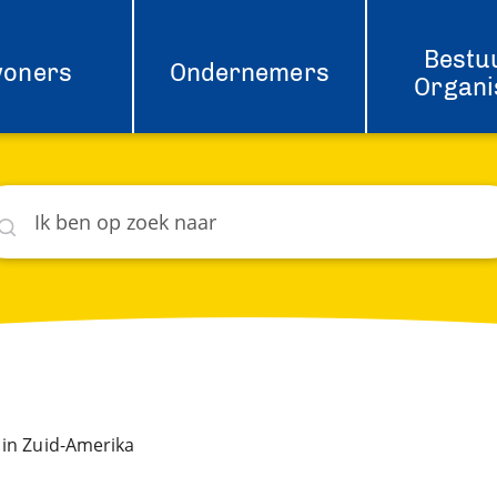
Bestu
woners
Ondernemers
Organi
eken
hat
 in Zuid-Amerika