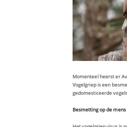
Momenteel heerst er Avia
Vogelgriep is een besmet
gedomesticeerde vogels
Besmetting op de mens
Het vogelgriep virus is 