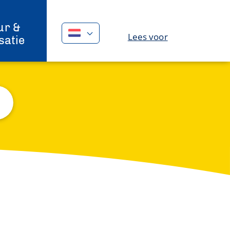
ur &
Lees voor
satie