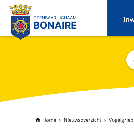
In
Zo
C
Home
Nieuwsoverzicht
Vogelgriep