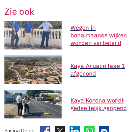
Zie ook
Wegen in
bonairiaanse wijken
worden verbeterd
Kaya Aruaco fase 1
afgerond
Kaya Korona wordt
gedeeltelijk geopend
Pagina Delen