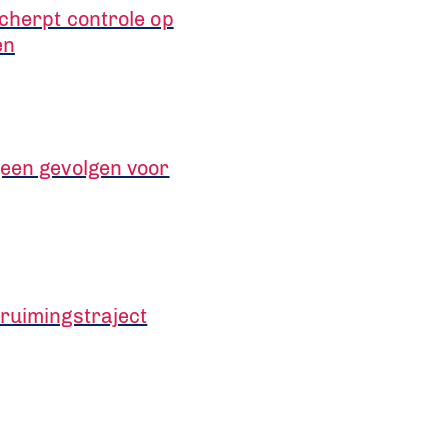
cherpt controle op
en
geen gevolgen voor
truimingstraject