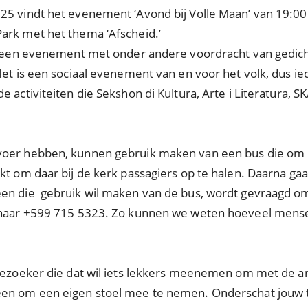
5 vindt het evenement ‘Avond bij Volle Maan’ van 19:00 -
ark met het thema ‘Afscheid.’
is een evenement met onder andere voordracht van gedich
Het is een sociaal evenement van en voor het volk, dus ie
 activiteiten die Sekshon di Kultura, Arte i Literatura, S
oer hebben, kunnen gebruik maken van een bus die om 1
kt om daar bij de kerk passagiers op te halen. Daarna gaa
en die gebruik wil maken van de bus, wordt gevraagd om o
n naar +599 715 5323. Zo kunnen we weten hoeveel mens
 bezoeker die dat wil iets lekkers meenemen om met de 
en om een eigen stoel mee te nemen. Onderschat jouw tal