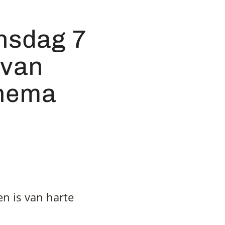
insdag 7
 van
thema
en is van harte