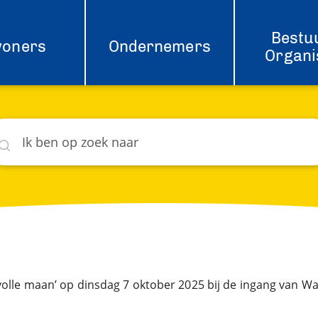
Bestu
woners
Ondernemers
Organi
eken
hat
 volle maan’ op dinsdag 7 oktober 2025 bij de ingang van W