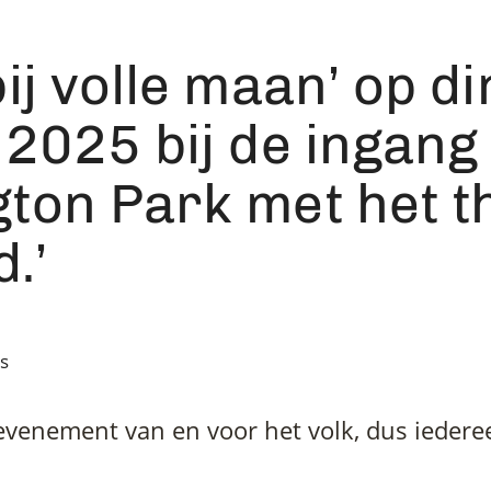
ij volle maan’ op d
 2025 bij de ingang
ton Park met het 
d.’
s
 evenement van en voor het volk, dus iedere