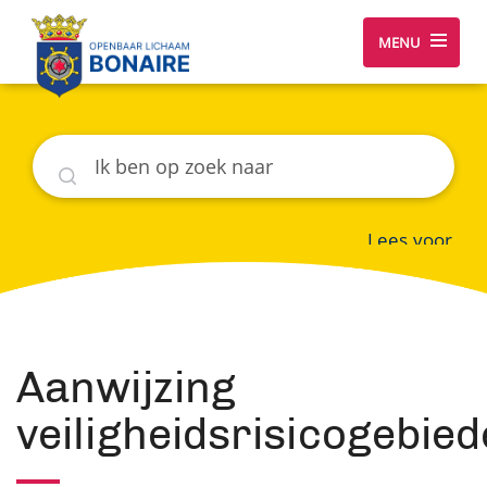
MENU
Zoeken
Lees voor
Aanwijzing
veiligheidsrisicogebie