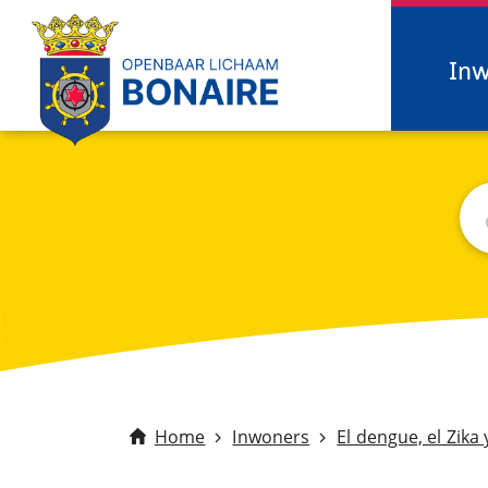
In
Zo
C
Home
Inwoners
El dengue, el Zika