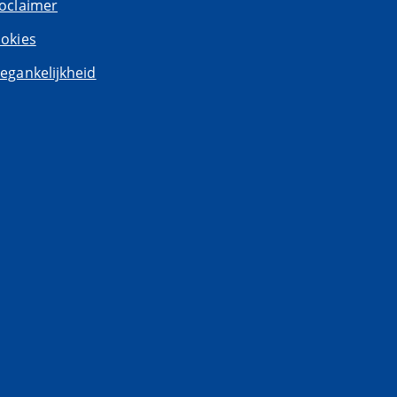
oclaimer
okies
egankelijkheid