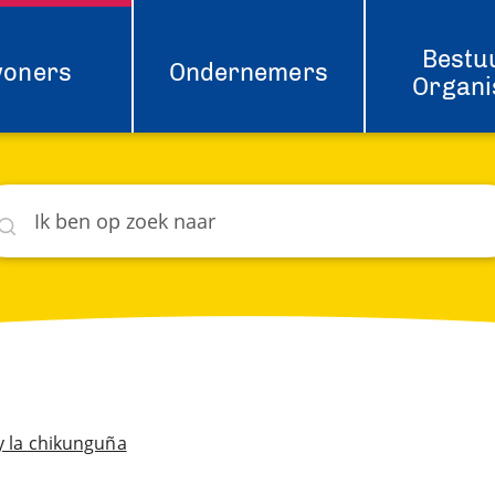
Bestu
woners
Ondernemers
Organi
eken
hat
 y la chikunguña