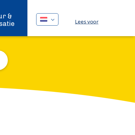
ur &
Lees voor
satie