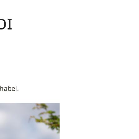
DI
habel.