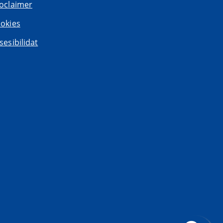
oclaimer
okies
sesibilidat