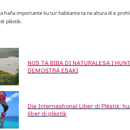
ta haña importante ku tur habitante ta na altura di e proh
di plèstik.
NOS TA BIBA DI NATURALESA I HUN
DEMOSTRÁ ESAKI
Dia Internashonal Liber di Plèstik: h
liber di plèstik