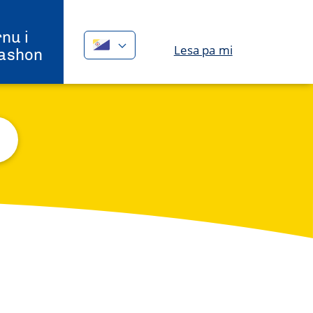
nu i
Lesa pa mi
ashon