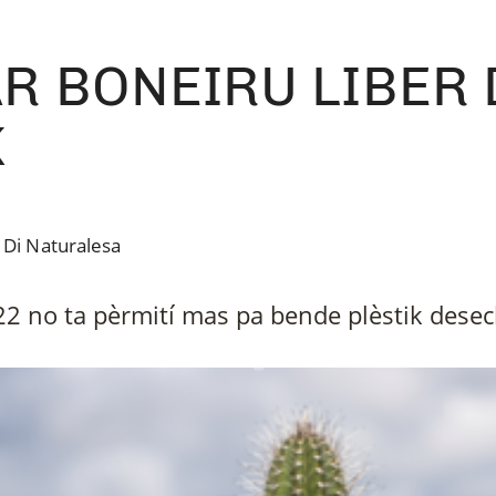
R BONEIRU LIBER 
K
 Di Naturalesa
022 no ta pèrmití mas pa bende plèstik desec