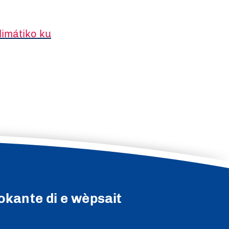
limátiko ku
okante di e wèpsait