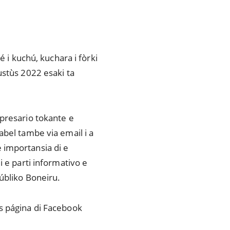
é i kuchú, kuchara i fòrki
ùstùs 2022 esaki ta
mpresario tokante e
abel tambe via email i a
 importansia di e
i e parti informativo e
Públiko Boneiru.
s página di Facebook