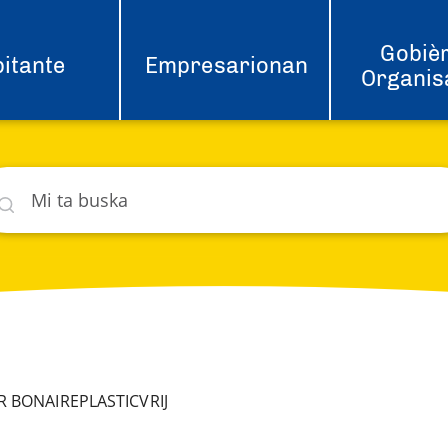
Gobièr
itante
Empresarionan
Organis
ska
hat
 BONAIREPLASTICVRIJ