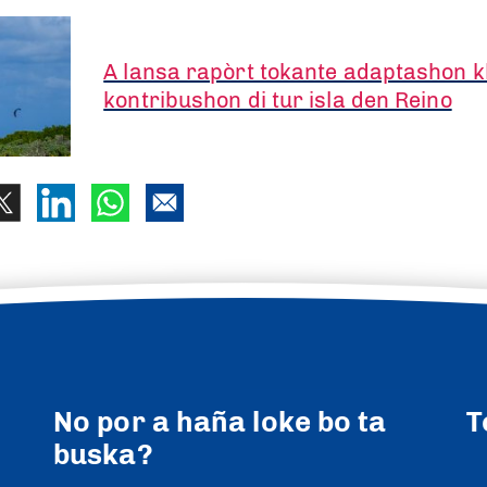
A lansa rapòrt tokante adaptashon k
kontribushon di tur isla den Reino
No por a haña loke bo ta
T
buska?