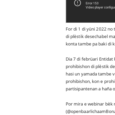
For di 1 di yüni 2022 no 
di plèstik desechabel ma
konta tambe pa baki di 
Dia 7 di febrüari Entida
prohibishon di plèstik d
hasi un yamada tambe vi
prohibishon, kon e prohi
partisipantenan a haña o
Por mira e webinar bèk r
(@openbaarlichaamBona