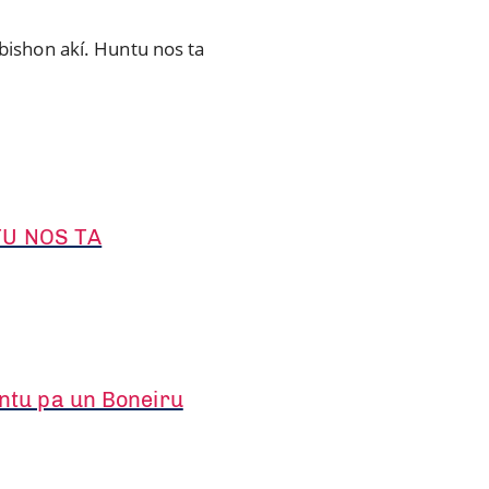
ibishon akí. Huntu nos ta
TU NOS TA
untu pa un Boneiru