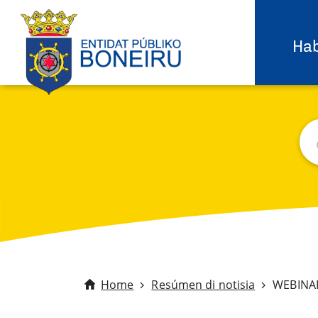
Hab
Bu
C
Home
Resúmen di notisia
WEBINAR