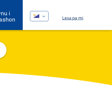
nu i
Lesa pa mi
ashon