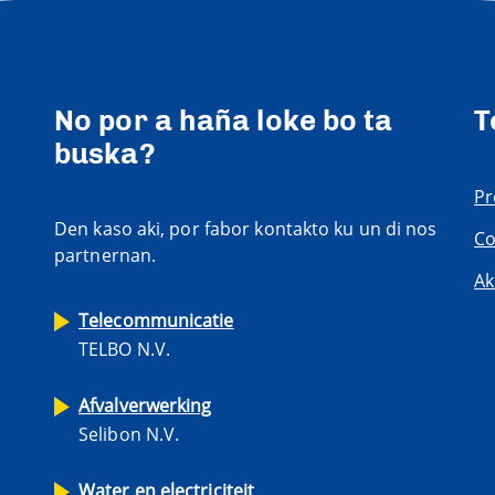
No por a haña loke bo ta
T
buska?
Pr
Den kaso aki, por fabor kontakto ku un di nos
Co
partnernan.
Ak
Telecommunicatie
TELBO N.V.
Afvalverwerking
Selibon N.V.
Water en electriciteit