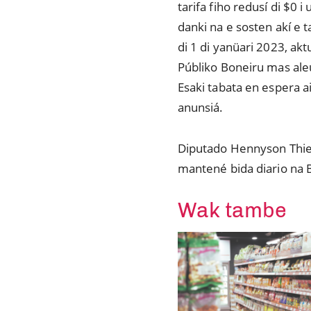
tarifa fiho redusí di $0 i
danki na e sosten akí e t
di 1 di yanüari 2023, ak
Públiko Boneiru mas al
Esaki tabata en espera a
anunsiá.
Diputado Hennyson Thielm
mantené bida diario na B
Wak tambe