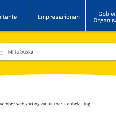
Gobièr
itante
Empresarionan
Organis
ska
hat
vember web korting vanuit toeristenbelasting