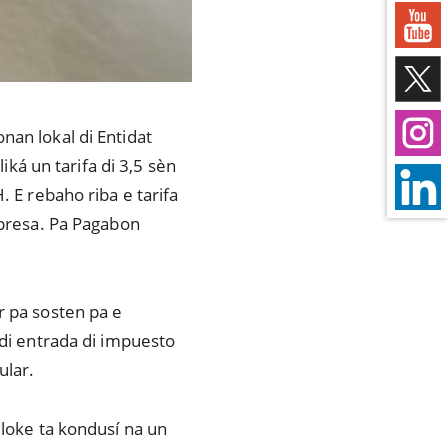
nan lokal di Entidat
iká un tarifa di 3,5 sèn
. E rebaho riba e tarifa
mpresa. Pa Pagabon
r pa sosten pa e
 di entrada di impuesto
ular.
 loke ta kondusí na un