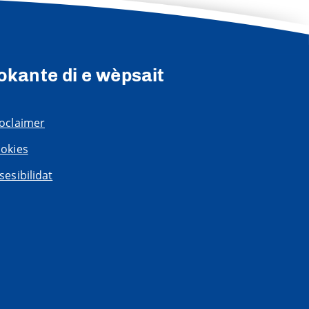
okante di e wèpsait
oclaimer
okies
sesibilidat