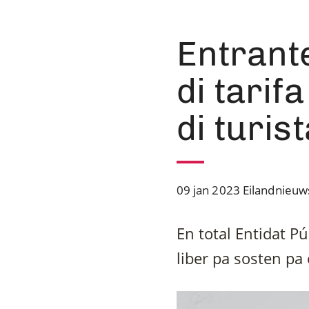
Entrant
di tarif
di turis
09 jan 2023
Eilandnieuw
En total Entidat P
liber pa sosten pa 