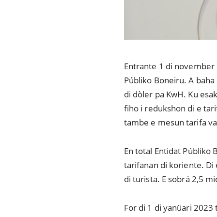
Entrante 1 di november 2
Públiko Boneiru. A baha e 
di dòler pa KwH. Ku esaki
fiho i redukshon di e ta
tambe e mesun tarifa var
En total Entidat Públiko
tarifanan di koriente. D
di turista. E sobrá 2,5 m
For di 1 di yanüari 2023