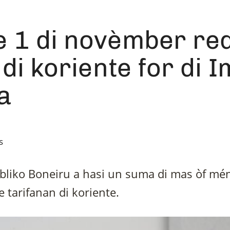
e 1 di novèmber r
a di koriente for di
ta
s
úbliko Boneiru a hasi un suma di mas òf mé
e tarifanan di koriente.