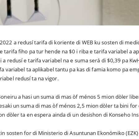
022 a redusí tarifa di koriente di WEB ku sosten di medio
tarifa fiho pa tur hende na $0 i riba e tarifa variabel a apl
 a redusí e tarifa variabel na e suma será di $0,39 pa KwH
rifa variabel ta aplikabel tantu pa kas di famia komo pa e
iabel redusí ta na vigor.
 Boneiru a hasi un suma di mas òf ménos 5 mion dòler libe
i esaki un suma di mas òf ménos 2,5 mion dòler ta bini for
ion dòler ta en espera ainda di un desishon di Konseho Ins
 tin sosten for di Ministerio di Asuntunan Ekonómiko (EZK)