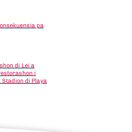
konsekuensia pa
hon di Lei a
restorashon i
a Stadion di Playa