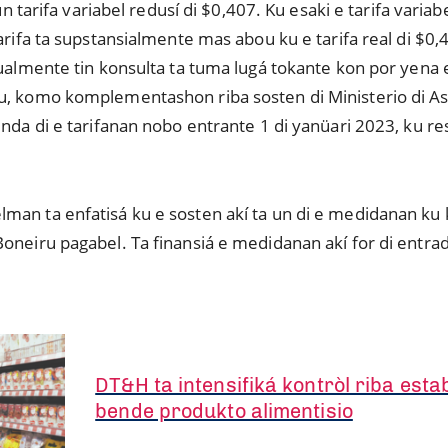
 un tarifa variabel redusí di $0,407. Ku esaki e tarifa variabe
arifa ta supstansialmente mas abou ku e tarifa real di $0,
tualmente tin konsulta ta tuma lugá tokante kon por yena e
eu, komo komplementashon riba sosten di Ministerio di 
inda di e tarifanan nobo entrante 1 di yanüari 2023, ku 
an ta enfatisá ku e sosten akí ta un di e medidanan ku k
oneiru pagabel. Ta finansiá e medidanan akí for di entrad
DT&H ta intensifiká kontròl riba est
bende produkto alimentisio