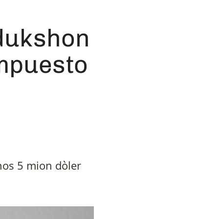
edukshon
 Impuesto
nos 5 mion dòler