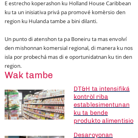
E estrecho koperashon ku Holland House Caribbean
ku ta un inisiativa privá pa promové komèrsio den
region ku Hulanda tambe a bini dilanti.
Un punto di atenshon ta pa Boneiru ta mas envolví
den mishonnan komersial regional, di manera ku nos
isla por probechá mas di e oportunidatnan ku tin den
region.
Wak tambe
DT&H ta intensifiká
kontròl riba
establesimentunan
ku ta bende
produkto alimentisio
Desaroyonan