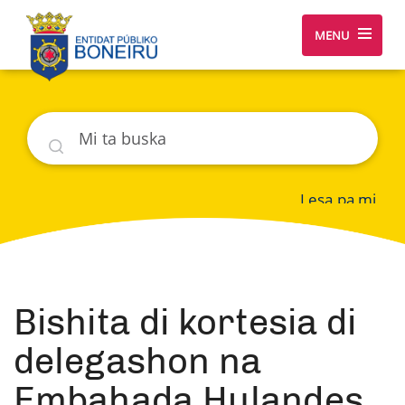
MENU
Buska
Lesa pa mi
Bishita di kortesia di
delegashon na
Embahada Hulandes