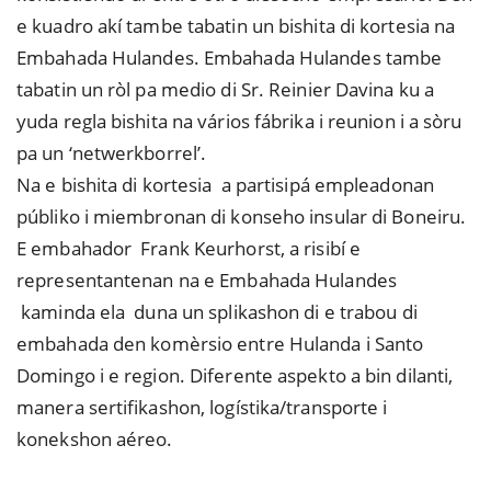
e kuadro akí tambe tabatin un bishita di kortesia na
Embahada Hulandes. Embahada Hulandes tambe
tabatin un ròl pa medio di Sr. Reinier Davina ku a
yuda regla bishita na vários fábrika i reunion i a sòru
pa un ‘netwerkborrel’.
Na e bishita di kortesia a partisipá empleadonan
públiko i miembronan di konseho insular di Boneiru.
E embahador Frank Keurhorst, a risibí e
representantenan na e Embahada Hulandes
kaminda ela duna un splikashon di e trabou di
embahada den komèrsio entre Hulanda i Santo
Domingo i e region. Diferente aspekto a bin dilanti,
manera sertifikashon, logístika/transporte i
konekshon aéreo.