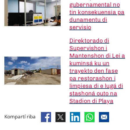
gubernamental no
tin konsekuensia pa
dunamentu di
servisio
Direktorado di
Supervishon i
Mantenshon di Lei a
kuminsá ku un
trayekto den fase
pa restorashon i
limpiesa di e lugá di
stashoná outo na
Stadion di Playa
Kompartí riba