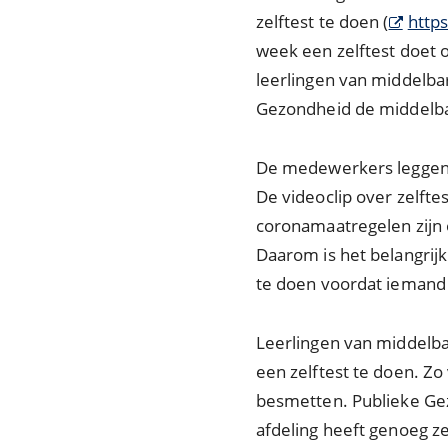
zelftest te doen (
http
week een zelftest doet o
leerlingen van middelb
Gezondheid de middelba
De medewerkers leggen aa
De videoclip over zelft
coronamaatregelen zijn o
Daarom is het belangrij
te doen voordat iemand 
Leerlingen van middelb
een zelftest te doen. Z
besmetten. Publieke Gez
afdeling heeft genoeg z