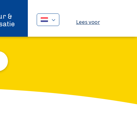
ur &
Lees voor
satie