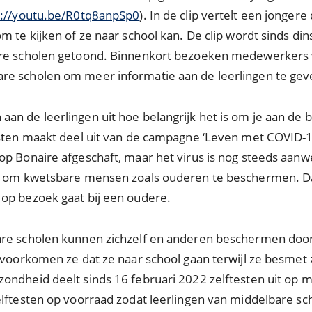
s://youtu.be/R0tq8anpSp0
). In de clip vertelt een jonger
m te kijken of ze naar school kan. De clip wordt sinds d
are scholen getoond. Binnenkort bezoeken medewerkers 
re scholen om meer informatie aan de leerlingen te gev
n de leerlingen uit hoe belangrijk het is om je aan de b
esten maakt deel uit van de campagne ‘Leven met COVID-1
p Bonaire afgeschaft, maar het virus is nog steeds aanwe
k om kwetsbare mensen zoals ouderen te beschermen. Da
op bezoek gaat bij een oudere.
are scholen kunnen zichzelf en anderen beschermen door
o voorkomen ze dat ze naar school gaan terwijl ze besmet
ondheid deelt sinds 16 februari 2022 zelftesten uit op 
elftesten op voorraad zodat leerlingen van middelbare sc