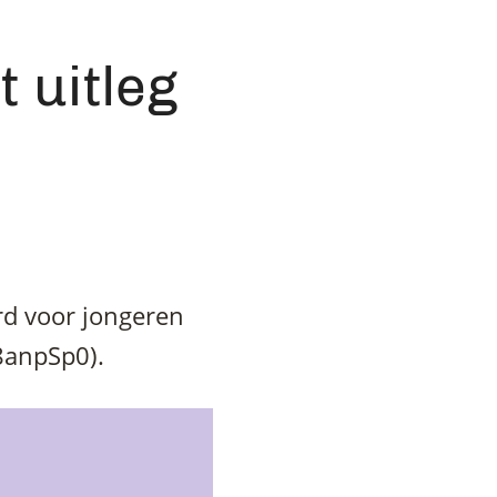
 uitleg
rd voor jongeren
q8anpSp0).