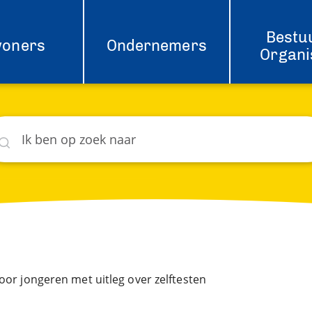
Bestu
woners
Ondernemers
Organi
eken
hat
oor jongeren met uitleg over zelftesten