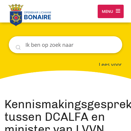
MENU
Zoeken
Lees voor
Kennismakingsgespre
tussen DCALFA en
minister van LVVN