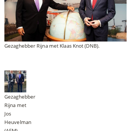
Gezaghebber Rijna met Klaas Knot (DNB).
Gezaghebber
Rijna met
Jos
Heuvelman
(AFM).