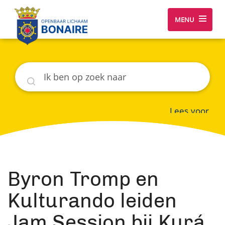
MENU
Zoeken
Lees voor
Byron Tromp en
Kulturando leiden
Jam Session bij Kurá