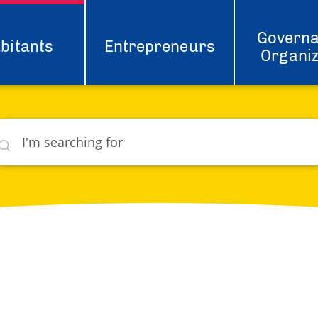
Governa
bitants
Entrepreneurs
Organiz
rch
hat