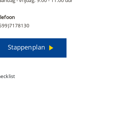
andag - vrijdag: 9:00 - 11:00 uur
lefoon
599)7178130
Stappenplan
ecklist