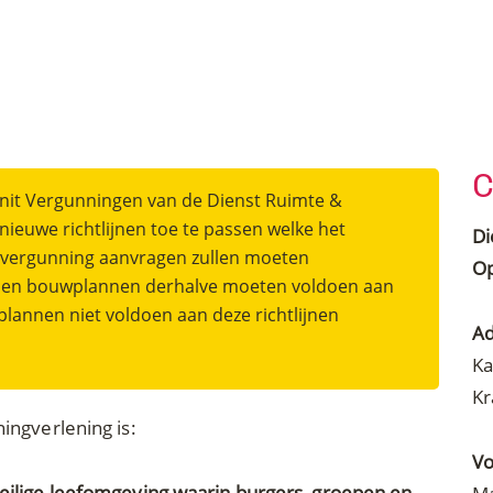
C
Unit Vergunningen van de Dienst Ruimte &
nieuwe richtlijnen toe te passen welke het
Di
wvergunning aanvragen zullen moeten
Op
ullen bouwplannen derhalve moeten voldoen aan
plannen niet voldoen aan deze richtlijnen
Ad
Ka
Kr
ingverlening is:
Vo
eilige leefomgeving waarin burgers, groepen en