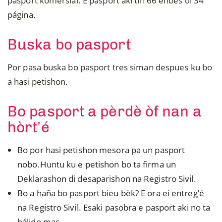
pasport komersial. E pasport aki tin 66 enbes di 34
página.
Buska bo pasport
Por pasa buska bo pasport tres siman despues ku bo
a hasi petishon.
Bo pasport a pèrdè òf nan a
hòrt’é
Bo por hasi petishon mesora pa un pasport
nobo.Huntu ku e petishon bo ta firma un
Deklarashon di desaparishon na Registro Sivil.
Bo a haña bo pasport bieu bèk? E ora ei entreg’é
na Registro Sivil. Esaki pasobra e pasport aki no ta
bálido mas.