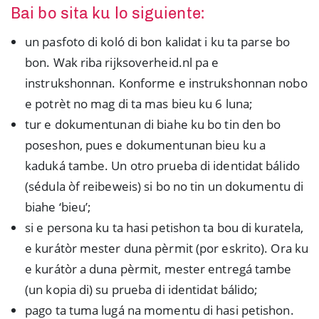
Bai bo sita ku lo siguiente:
un pasfoto di koló di bon kalidat i ku ta parse bo
bon. Wak riba rijksoverheid.nl pa e
instrukshonnan. Konforme e instrukshonnan nobo
e potrèt no mag di ta mas bieu ku 6 luna;
tur e dokumentunan di biahe ku bo tin den bo
poseshon, pues e dokumentunan bieu ku a
kaduká tambe. Un otro prueba di identidat bálido
(sédula òf reibeweis) si bo no tin un dokumentu di
biahe ‘bieu’;
si e persona ku ta hasi petishon ta bou di kuratela,
e kurátòr mester duna pèrmit (por eskrito). Ora ku
e kurátòr a duna pèrmit, mester entregá tambe
(un kopia di) su prueba di identidat bálido;
pago ta tuma lugá na momentu di hasi petishon.