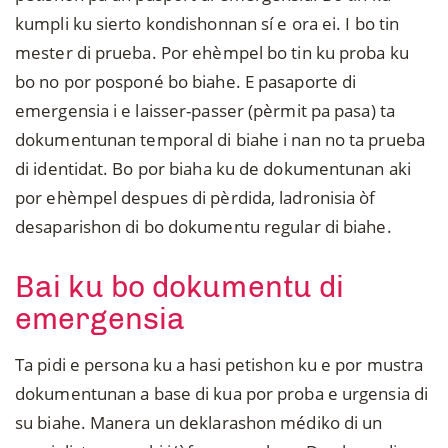
kumpli ku sierto kondishonnan sí e ora ei. I bo tin
mester di prueba. Por ehèmpel bo tin ku proba ku
bo no por posponé bo biahe. E pasaporte di
emergensia i e laisser-passer (pèrmit pa pasa) ta
dokumentunan temporal di biahe i nan no ta prueba
di identidat. Bo por biaha ku de dokumentunan aki
por ehèmpel despues di pèrdida, ladronisia òf
desaparishon di bo dokumentu regular di biahe.
Bai ku bo dokumentu di
emergensia
Ta pidi e persona ku a hasi petishon ku e por mustra
dokumentunan a base di kua por proba e urgensia di
su biahe. Manera un deklarashon médiko di un