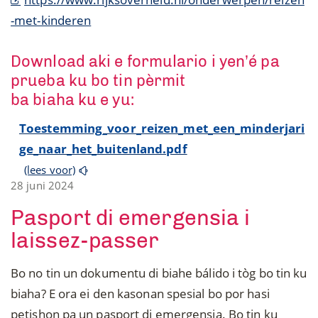
-met-kinderen
Download aki e formulario i yen’é pa
prueba ku bo tin pèrmit
ba biaha ku e yu:
Toestemming_voor_reizen_met_een_minderjari
ge_naar_het_buitenland.pdf
(lees voor)
28 juni 2024
Pasport di emergensia i
laissez-passer
Bo no tin un dokumentu di biahe bálido i tòg bo tin ku
biaha? E ora ei den kasonan spesial bo por hasi
petishon pa un pasport di emergensia. Bo tin ku