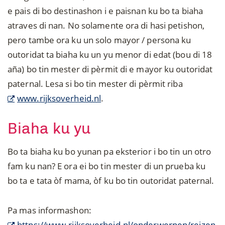
e pais di bo destinashon i e paisnan ku bo ta biaha
atraves di nan. No solamente ora di hasi petishon,
pero tambe ora ku un solo mayor / persona ku
outoridat ta biaha ku un yu menor di edat (bou di 18
aña) bo tin mester di pèrmit di e mayor ku outoridat
paternal. Lesa si bo tin mester di pèrmit riba
www.rijksoverheid.nl
.
Biaha ku yu
Bo ta biaha ku bo yunan pa eksterior i bo tin un otro
fam ku nan? E ora ei bo tin mester di un prueba ku
bo ta e tata òf mama, òf ku bo tin outoridat paternal.
Pa mas informashon:
https://www.rijksoverheid.nl/onderwerpen/reizen