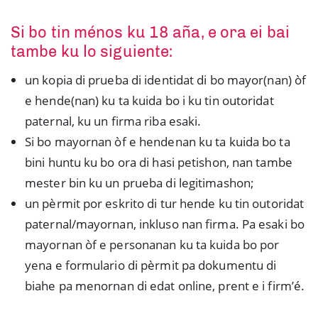
Si bo tin ménos ku 18 aña, e ora ei bai
tambe ku lo siguiente:
un kopia di prueba di identidat di bo mayor(nan) òf
e hende(nan) ku ta kuida bo i ku tin outoridat
paternal, ku un firma riba esaki.
Si bo mayornan òf e hendenan ku ta kuida bo ta
bini huntu ku bo ora di hasi petishon, nan tambe
mester bin ku un prueba di legitimashon;
un pèrmit por eskrito di tur hende ku tin outoridat
paternal/mayornan, inkluso nan firma. Pa esaki bo
mayornan òf e personanan ku ta kuida bo por
yena e formulario di pèrmit pa dokumentu di
biahe pa menornan di edat online, prent e i firm’é.