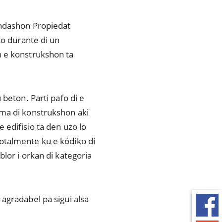
undashon Propiedat
to durante di un
n e konstrukshon ta
 beton. Parti pafo di e
ema di konstrukshon aki
 edifisio ta den uzo lo
otalmente ku e kódiko di
lor i orkan di kategoria
agradabel pa sigui alsa