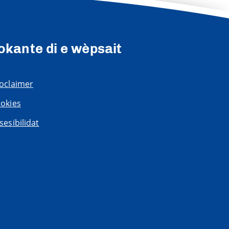
okante di e wèpsait
oclaimer
okies
sesibilidat