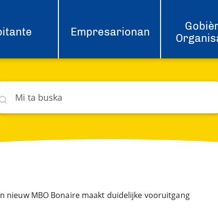
Gobièr
itante
Empresarionan
Organis
ska
hat
n nieuw MBO Bonaire maakt duidelijke vooruitgang