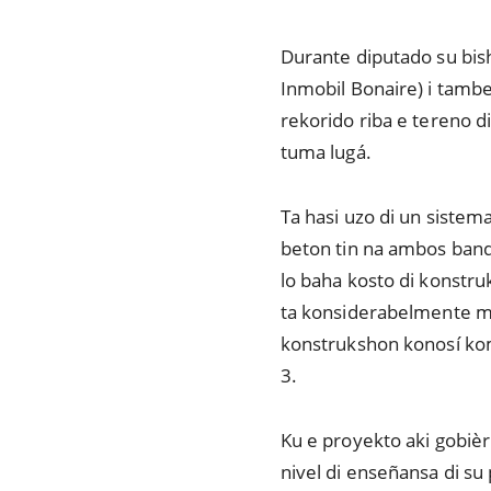
Durante diputado su bis
Inmobil Bonaire) i tambe
rekorido riba e tereno 
tuma lugá.
Ta hasi uzo di un sistem
beton tin na ambos band
lo baha kosto di konstru
ta konsiderabelmente ma
konstrukshon konosí komo
3.
Ku e proyekto aki gobièr
nivel di enseñansa di su