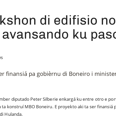
kshon di edifisio 
 avansando ku paso
ws
ser finansiá pa gobièrnu di Boneiro i ministe
mber diputado Peter Silberie enkargá ku entre otro e por
 ta konstruí MBO Boneiru. E proyekto aki ta ser finansiá p
 di Hulanda.