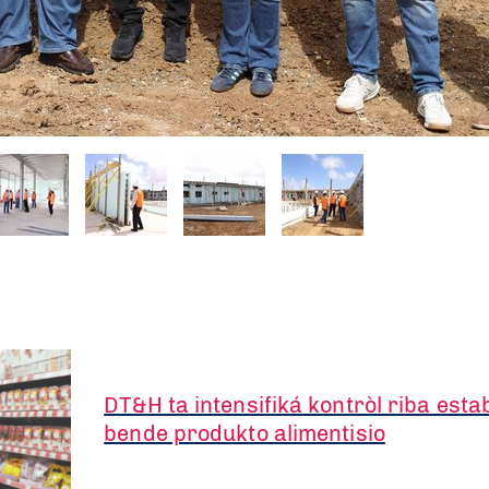
DT&H ta intensifiká kontròl riba est
bende produkto alimentisio