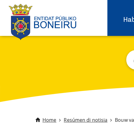
Hab
Bu
C
Home
Resúmen di notisia
Bouw va