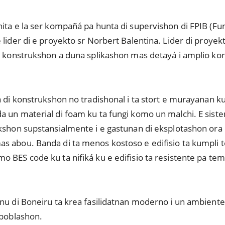
hita e la ser kompañá pa hunta di supervishon di FPIB (F
 lider di e proyekto sr Norbert Balentina. Lider di proyek
di konstrukshon a duna splikashon mas detayá i amplio ko
a di konstrukshon no tradishonal i ta stort e murayanan ku
a un material di foam ku ta fungi komo un malchi. E sist
kshon supstansialmente i e gastunan di eksplotashon ora e
s abou. Banda di ta menos kostoso e edifisio ta kumpli t
 BES code ku ta nifiká ku e edifisio ta resistente pa temb
nu di Boneiru ta krea fasilidatnan moderno i un ambiente 
 poblashon.