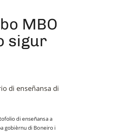
nobo MBO
 sigur
rio di enseñansa di
tofolio di enseñansa a
a gobièrnu di Boneiro i