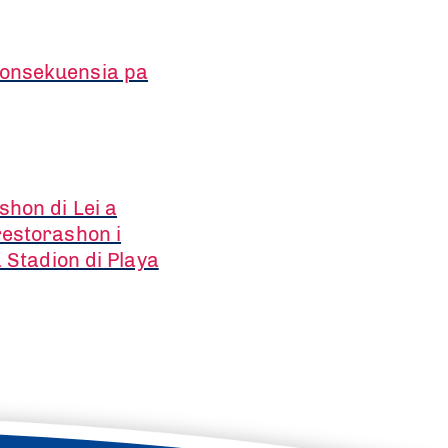
konsekuensia pa
hon di Lei a
restorashon i
a Stadion di Playa