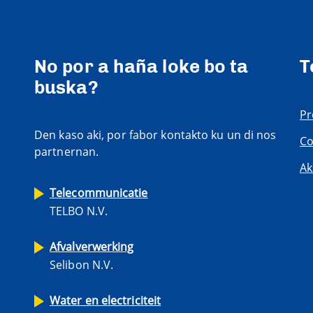
No por a haña loke bo ta
T
buska?
Pr
Den kaso aki, por fabor kontakto ku un di nos
Co
partnernan.
Ak
Telecommunicatie
TELBO N.V.
Afvalverwerking
Selibon N.V.
Water en electriciteit