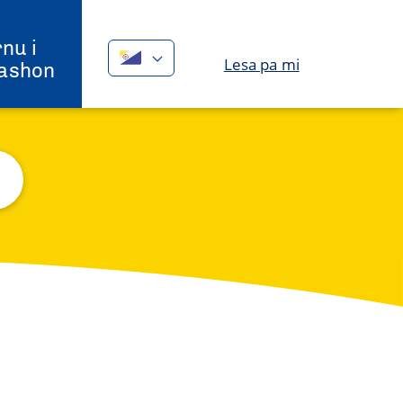
nu i
Lesa pa mi
ashon