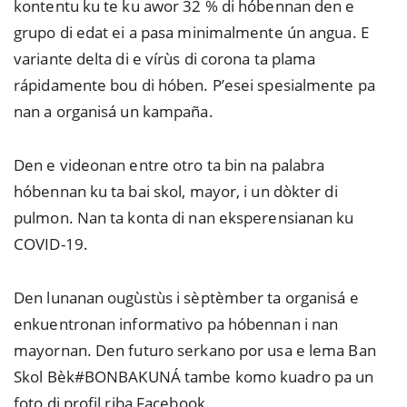
kontentu ku te ku awor 32 % di hóbennan den e
grupo di edat ei a pasa minimalmente ún angua. E
variante delta di e vírùs di corona ta plama
rápidamente bou di hóben. P’esei spesialmente pa
nan a organisá un kampaña.
Den e videonan entre otro ta bin na palabra
hóbennan ku ta bai skol, mayor, i un dòkter di
pulmon. Nan ta konta di nan eksperensianan ku
COVID-19.
Den lunanan ougùstùs i sèptèmber ta organisá e
enkuentronan informativo pa hóbennan i nan
mayornan. Den futuro serkano por usa e lema Ban
Skol Bèk#BONBAKUNÁ tambe komo kuadro pa un
foto di profil riba Facebook.