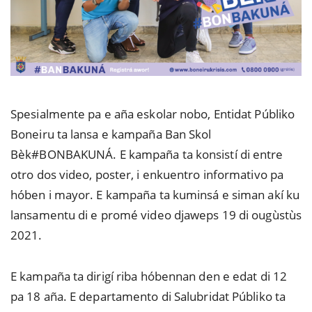
Spesialmente pa e aña eskolar nobo, Entidat Públiko
Boneiru ta lansa e kampaña Ban Skol
Bèk#BONBAKUNÁ. E kampaña ta konsistí di entre
otro dos video, poster, i enkuentro informativo pa
hóben i mayor. E kampaña ta kuminsá e siman akí ku
lansamentu di e promé video djaweps 19 di ougùstùs
2021.
E kampaña ta dirigí riba hóbennan den e edat di 12
pa 18 aña. E departamento di Salubridat Públiko ta