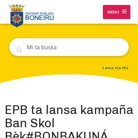
MENU
Buska
Lesa pa mi
EPB ta lansa kampaña
Ban Skol
Bèk#BONBAKUNÁ