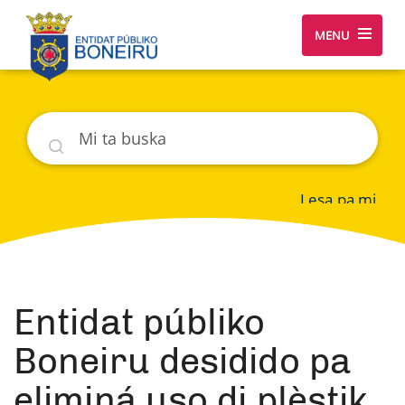
MENU
Buska
Lesa pa mi
Entidat públiko
Boneiru desidido pa
eliminá uso di plèstik