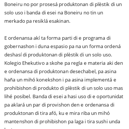
Boneiru no por prosesá produktonan di plèstik di un
solo uso i banda di esei na Boneiru no tin un
merkado pa resiklá esakinan.
E ordenansa akí ta forma parti di e programa di
gobernashon i duna espasio pa na un forma ordená
deshasí di produktonan di plèstik di un solo uso.
Kolegio Ehekutivo a skohe pa regla e materia aki den
e ordenansa di produktonan desechabel, pa asina
haña un mihó konekshon i pa asina implementá e
prohibishon di produkto di plèstik di un solo uso mas
lihé posibel. Banda di esei a hasi uso di e oportunidat
pa aklará un par di provishon den e ordenansa di
produktonan di tira afó, ku e mira riba un mihó
mantenshon di prohibishon pa laga i tira sushi unda