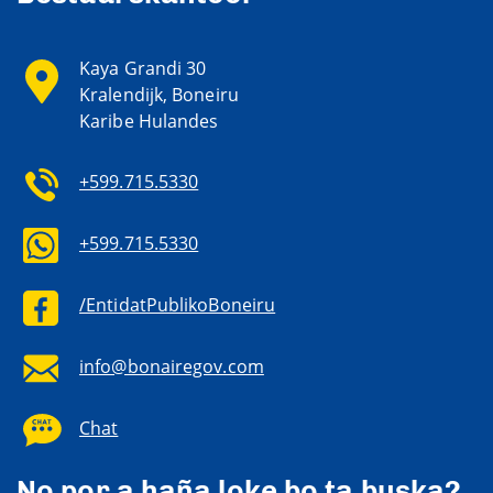
Kaya Grandi 30
Kralendijk, Boneiru
Karibe Hulandes
+599.715.5330
+599.715.5330
/EntidatPublikoBoneiru
info@bonairegov.com
Chat
No por a haña loke bo ta buska?