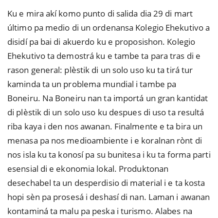
Ku e mira akí komo punto di salida dia 29 di mart
último pa medio di un ordenansa Kolegio Ehekutivo a
disidí pa bai di akuerdo ku e proposishon. Kolegio
Ehekutivo ta demostrá ku e tambe ta para tras di e
rason general: plèstik di un solo uso ku ta tirá tur
kaminda ta un problema mundial i tambe pa
Boneiru. Na Boneiru nan ta importá un gran kantidat
di plèstik di un solo uso ku despues di uso ta resultá
riba kaya i den nos awanan. Finalmente e ta bira un
menasa pa nos medioambiente i e koralnan rònt di
nos isla ku ta konosí pa su bunitesa i ku ta forma parti
esensial di e ekonomia lokal. Produktonan
desechabel ta un desperdisio di material i e ta kosta
hopi sèn pa prosesá i deshasí di nan. Laman i awanan
kontaminá ta malu pa peska i turismo. Alabes na