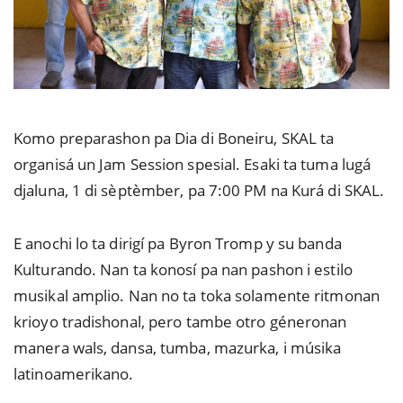
Komo preparashon pa Dia di Boneiru, SKAL ta
organisá un Jam Session spesial. Esaki ta tuma lugá
djaluna, 1 di sèptèmber, pa 7:00 PM na Kurá di SKAL.
E anochi lo ta dirigí pa Byron Tromp y su banda
Kulturando. Nan ta konosí pa nan pashon i estilo
musikal amplio. Nan no ta toka solamente ritmonan
krioyo tradishonal, pero tambe otro géneronan
manera wals, dansa, tumba, mazurka, i músika
latinoamerikano.