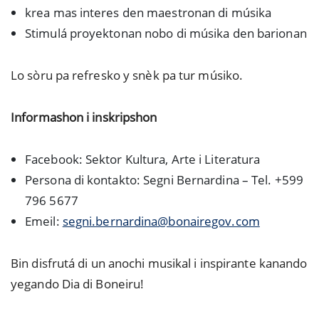
krea mas interes den maestronan di músika
Stimulá proyektonan nobo di músika den barionan
Lo sòru pa refresko y snèk pa tur músiko.
Informashon i inskripshon
Facebook: Sektor Kultura, Arte i Literatura
Persona di kontakto: Segni Bernardina – Tel. +599
796 5677
Emeil:
segni.bernardina@bonairegov.com
Bin disfrutá di un anochi musikal i inspirante kanando
yegando Dia di Boneiru!