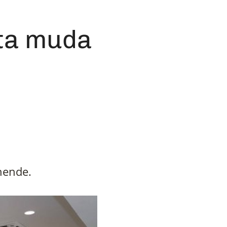
 ta muda
 hende.