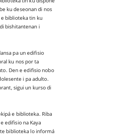
iblioteka tin ku disponé
mbe ku deseonan di nos
e biblioteka tin ku
i bishitantenan i
ansa pa un edifisio
ral ku nos por ta
uto. Den e edifisio nobo
olesente i pa adulto.
rant, sigui un kurso di
kipá e biblioteka. Riba
e edifisio na Kaya
te biblioteka lo informá