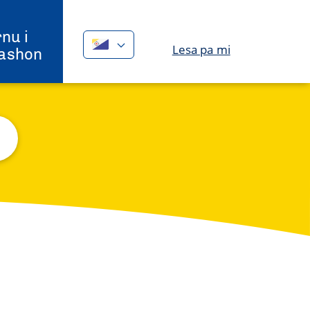
nu i
Lesa pa mi
ashon