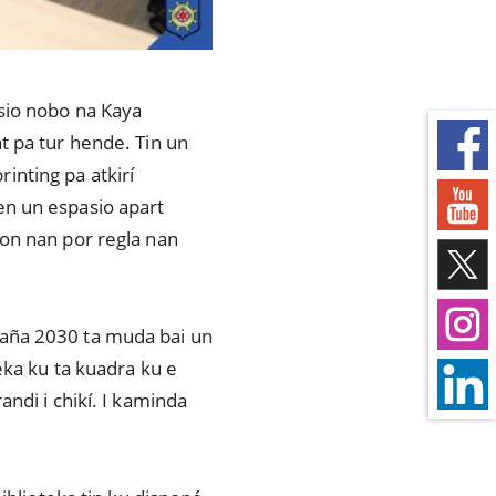
sio nobo na Kaya
t pa tur hende. Tin un
nting pa atkirí
en un espasio apart
kon nan por regla nan
 aña 2030 ta muda bai un
eka ku ta kuadra ku e
ndi i chikí. I kaminda