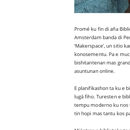
Promé ku fin di aña Bib
Amsterdam banda di Penha
‘Makerspace’, un sitio 
konosementu. Pa e mucha
bishitantenan mas grandi
asuntunan online.
E planifikashon ta ku e
lugá fiho. Turesten e bi
tempu moderno ku nos ta 
tin hopi mas tantu kos p