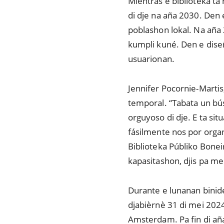
Miéntras e biblioteka ta
di dje na aña 2030. Den
poblashon lokal. Na aña 
kumpli kuné. Den e diseñ
usuarionan.
Jennifer Pocornie-Martis
temporal. “Tabata un bús
orguyoso di dje. E ta sit
fásilmente nos por orga
Biblioteka Públiko Boneir
kapasitashon, djis pa me
Durante e lunanan binide
djabièrnè 31 di mei 2024
Amsterdam. Pa fin di aña 