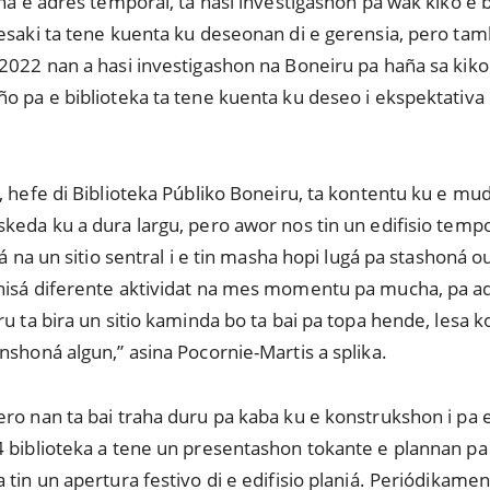
 na e adrès temporal, ta hasi investigashon pa wak kiko e b
 esaki ta tene kuenta ku deseonan di e gerensia, pero ta
2022 nan a hasi investigashon na Boneiru pa haña sa kiko 
o pa e biblioteka ta tene kuenta ku deseo i ekspektativa d
, hefe di Biblioteka Públiko Boneiru, ta kontentu ku e mud
keda ku a dura largu, pero awor nos tin un edifisio tempo
uá na un sitio sentral i e tin masha hopi lugá pa stashoná o
nisá diferente aktividat na mes momentu pa mucha, pa ad
u ta bira un sitio kaminda bo ta bai pa topa hende, lesa ko
nshoná algun,” asina Pocornie-Martis a splika.
ro nan ta bai traha duru pa kaba ku e konstrukshon i pa e
 biblioteka a tene un presentashon tokante e plannan pa 
tin un apertura festivo di e edifisio planiá. Periódikamen