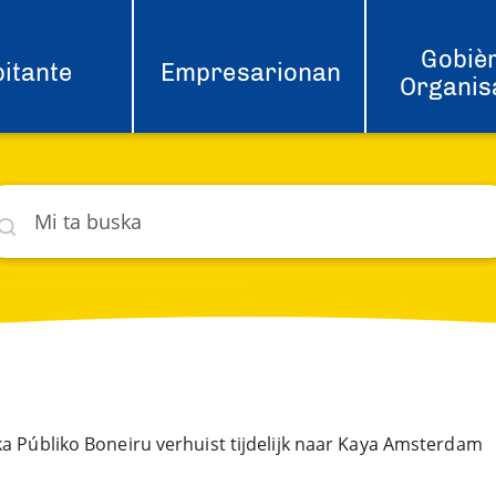
Gobièr
itante
Empresarionan
Organis
ska
hat
ka Públiko Boneiru verhuist tijdelijk naar Kaya Amsterdam