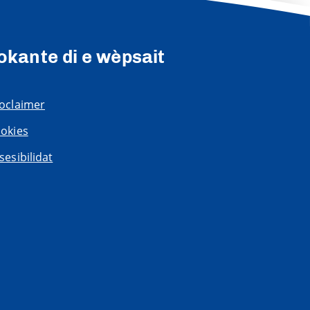
okante di e wèpsait
oclaimer
okies
sesibilidat