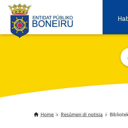
Hab
Bu
C
Home
Resúmen di notisia
Bibliote