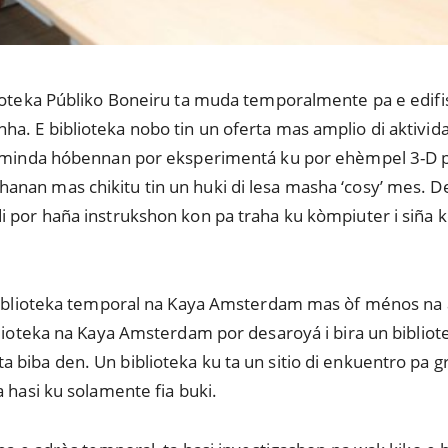
lioteka Públiko Boneiru ta muda temporalmente pa e edifi
. E biblioteka nobo tin un oferta mas amplio di aktivida
kaminda hóbennan por eksperimentá ku por ehèmpel 3-D pri
nan mas chikitu tin un huki di lesa masha ‘cosy’ mes. D
 por haña instrukshon kon pa traha ku kòmpiuter i siña 
 biblioteka temporal na Kaya Amsterdam mas òf ménos na
blioteka na Kaya Amsterdam por desaroyá i bira un bibliot
biba den. Un biblioteka ku ta un sitio di enkuentro pa gra
a hasi ku solamente fia buki.