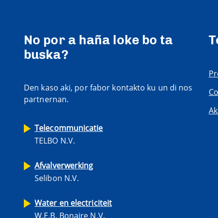
No por a haña loke bo ta
T
buska?
Pr
Den kaso aki, por fabor kontakto ku un di nos
Co
partnernan.
Ak
Telecommunicatie
TELBO N.V.
Afvalverwerking
Selibon N.V.
Water en electriciteit
W.E.B. Bonaire N.V.