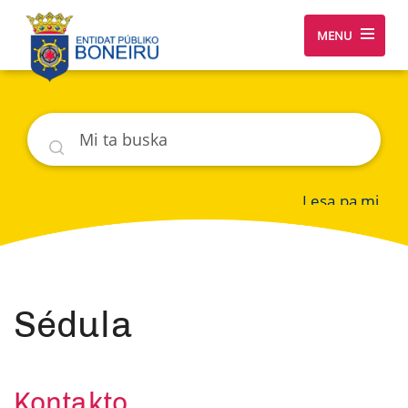
MENU
Buska
Lesa pa mi
Sédula
Kontakto