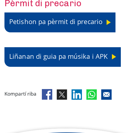
Pèrmit di precario
Petishon pa pèrmit di precario
Liñanan di guia pa músika i APK
Kompartí riba