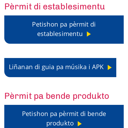
Pèrmit di establesimentu
Petishon pa pèrmit di
establesimentu
Liñanan di guia pa músika i APK
Pèrmit pa bende produkto
Petishon pa pèrmit di bende
produkto