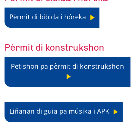
Pèrmit di bibida i hóreka
Pèrmit di konstrukshon
Petishon pa pèrmit di konstrukshon
Liñanan di guia pa músika i APK