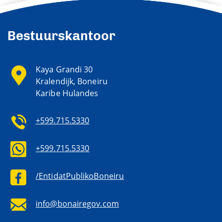
Bestuurskantoor
Kaya Grandi 30
Kralendijk, Boneiru
Karibe Hulandes
+599.715.5330
+599.715.5330
/EntidatPublikoBoneiru
info@bonairegov.com