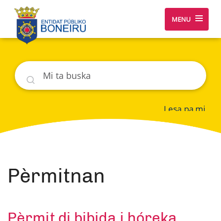
MENU
Buska
Lesa pa mi
Pèrmitnan
Pèrmit di bibida i hóreka