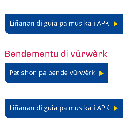
Liñanan di guia pa músika i APK
Bendementu di vürwèrk
Petishon pa bende vürwèrk
Liñanan di guia pa músika i APK