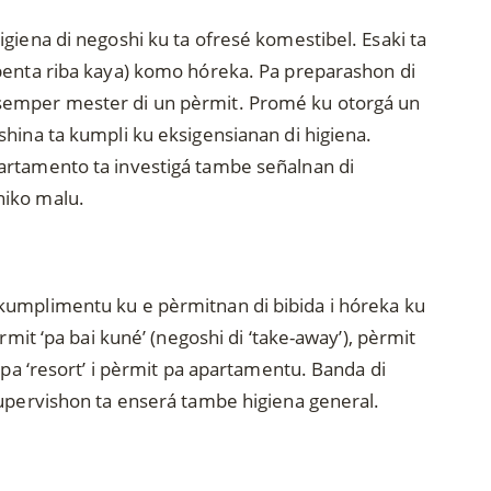
giena di negoshi ku ta ofresé komestibel. Esaki ta
benta riba kaya) komo hóreka. Pa preparashon di
semper mester di un pèrmit. Promé ku otorgá un
shina ta kumpli ku eksigensianan di higiena.
artamento ta investigá tambe señalnan di
éniko malu.
kumplimentu ku e pèrmitnan di bibida i hóreka ku
rmit ‘pa bai kuné’ (negoshi di ‘take-away’), pèrmit
 pa ‘resort’ i pèrmit pa apartamentu. Banda di
supervishon ta enserá tambe higiena general.