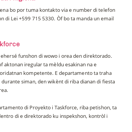
giena bo por tuma kontakto via e number di telefon
on di Lei +599 715 5330. Òf bo ta manda un email
skforce
 ehersé funshon di wowo i orea den direktorado.
f aktonan iregular ta mèldu esakinan na e
utoridatnan kompetente. E departamento ta traha
 durante siman, den wikènt di riba dianan di fiesta
rea.
rtamento di Proyekto i Taskforce, riba petishon, ta
ntro di e direktorado ku inspekshon, kontròl i