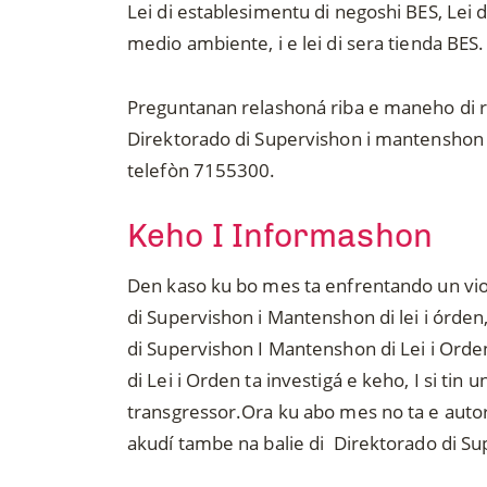
Lei di establesimentu di negoshi BES, Lei 
medio ambiente, i e lei di sera tienda BES.
Preguntanan relashoná riba e maneho di r
Direktorado di Supervishon i mantenshon d
telefòn 7155300.
Keho I Informashon
Den kaso ku bo mes ta enfrentando un viol
di Supervishon i Mantenshon di lei i órde
di Supervishon I Mantenshon di Lei i Orde
di Lei i Orden ta investigá e keho, I si tin 
transgressor.Ora ku abo mes no ta e autor,
akudí tambe na balie di Direktorado di Su