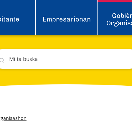
Gobièr
itante
Empresarionan
Organis
ska
hat
rganisashon