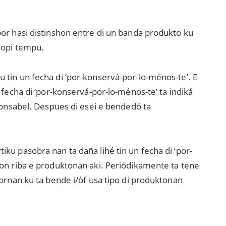
or hasi distinshon entre di un banda produkto ku
hopi tempu.
tin un fecha di ‘por-konservá-por-lo-ménos-te’. E
fecha di ‘por-konservá-por-lo-ménos-te’ ta indiká
ponsabel. Despues di esei e bendedó ta
ku pasobra nan ta daña lihé tin un fecha di ‘por-
on riba e produktonan aki. Periódikamente ta tene
ornan ku ta bende i/òf usa tipo di produktonan