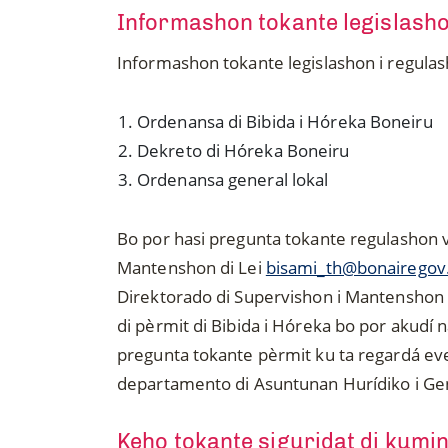
Informashon tokante legislasho
Informashon tokante legislashon i regulas
Ordenansa di Bibida i Hóreka Boneiru
Dekreto di Hóreka Boneiru
Ordenansa general lokal
Bo por hasi pregunta tokante regulashon v
Mantenshon di Lei
bisami_th@bonairego
Direktorado di Supervishon i Mantenshon
di pèrmit di Bibida i Hóreka bo por akudí 
pregunta tokante pèrmit ku ta regardá eve
departamento di Asuntunan Hurídiko i Gene
Keho tokante siguridat di kumin