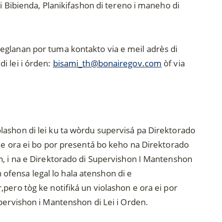
di Bibienda, Planikifashon di tereno i maneho di
eglanan por tuma kontakto via e meil adrès di
i lei i órden:
bisami_th@bonairegov.com
òf via
ashon di lei ku ta wòrdu supervisá pa Direktorado
n,e ora ei bo por presentá bo keho na Direktorado
n, i na e Direktorado di Supervishon I Mantenshon
un ofensa legal lo hala atenshon di e
pero tòg ke notifiká un violashon e ora ei por
pervishon i Mantenshon di Lei i Orden.