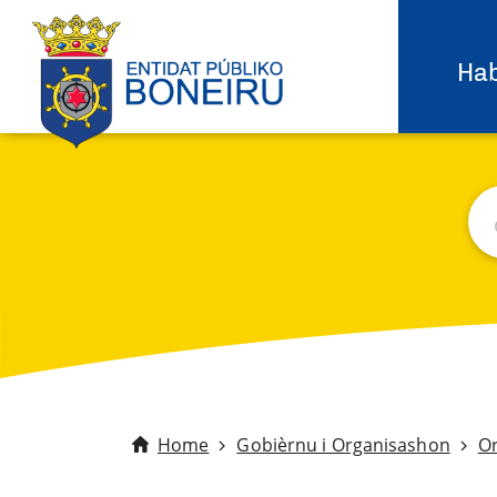
Hab
Bu
C
Home
Gobièrnu i Organisashon
O