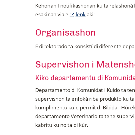
Kehonan I notifikashonan ku ta relashoná k
esakinan via e
lenk
aki:
Organisashon
E direktorado ta konsistí di diferente dep
Supervishon i Matensho
Kiko departamentu di Komunidat
Departamento di Komunidat i Kuido ta tene
supervishon ta enfoká riba produkto ku ta
kumplimentu ku e pèrmit di Bibida i Hóre
departamento Veterinario ta tene supervish
kabritu ku no ta di kùr.