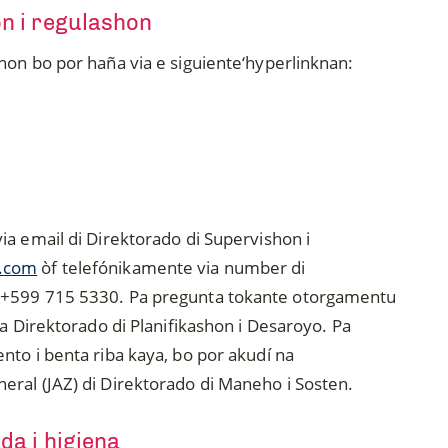
n i regulashon
hon bo por haña via e siguiente‘hyperlinknan:
ia email di Direktorado di Supervishon i
v.com
òf telefónikamente via number di
 +599 715 5330. Pa pregunta tokante otorgamentu
na Direktorado di Planifikashon i Desaroyo. Pa
nto i benta riba kaya, bo por akudí na
ral (JAZ) di Direktorado di Maneho i Sosten.
da i higiena