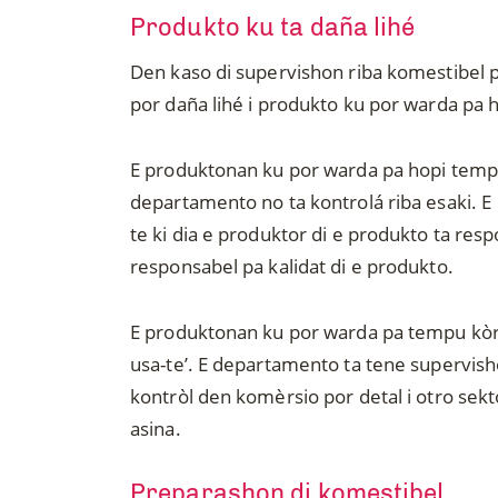
Produkto ku ta daña lihé
Den kaso di supervishon riba komestibel p
por daña lihé i produkto ku por warda pa 
E produktonan ku por warda pa hopi tempu 
departamento no ta kontrolá riba esaki. E 
te ki dia e produktor di e produkto ta res
responsabel pa kalidat di e produkto.
E produktonan ku por warda pa tempu kòrti
usa-te’. E departamento ta tene supervish
kontròl den komèrsio por detal i otro sekt
asina.
Preparashon di komestibel