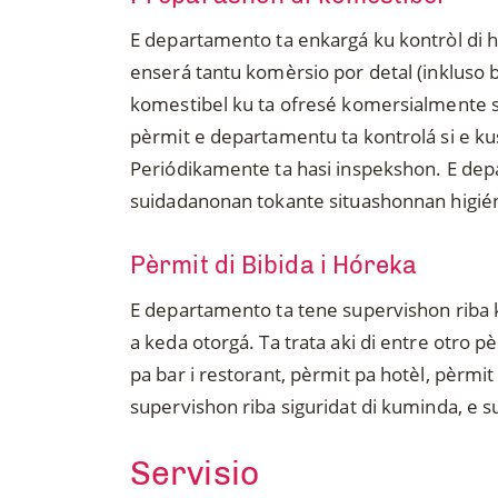
E departamento ta enkargá ku kontròl di hi
enserá tantu komèrsio por detal (inkluso 
komestibel ku ta ofresé komersialmente 
pèrmit e departamentu ta kontrolá si e ku
Periódikamente ta hasi inspekshon. E dep
suidadanonan tokante situashonnan higi
Pèrmit di Bibida i Hóreka
E departamento ta tene supervishon riba 
a keda otorgá. Ta trata aki di entre otro pè
pa bar i restorant, pèrmit pa hotèl, pèrmit
supervishon riba siguridat di kuminda, e 
Servisio