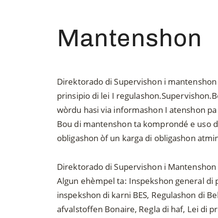
Mantenshon
Direktorado di Supervishon i mantenshon di
prinsipio di lei I regulashon.Supervishon.B
wòrdu hasi via informashon I atenshon pa
Bou di mantenshon ta komprondé e uso di
obligashon òf un karga di obligashon atmin
Direktorado di Supervishon i Mantenshon di 
Algun ehèmpel ta: Inspekshon general di po
inspekshon di karni BES, Regulashon di Be
afvalstoffen Bonaire, Regla di haf, Lei di p