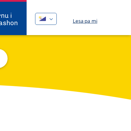
nu i
Lesa pa mi
ashon