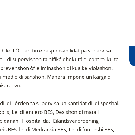
 lei I Órden tin e responsabilidat pa supervisá
ou di supervishon ta nifiká ehekutá di control ku ta
 prevenshon òf eliminashon di kualke violashon.
 medio di sanshon. Manera imponé un karga di
istrativo.
lei i órden ta supervisá un kantidat di lei speshal.
lis, Lei di entiero BES, Desishon di mata I
bidanan i Hospitalidat, Eilandsverordening
reis BES, lei di Merkansia BES, Lei di fundeshi BES,