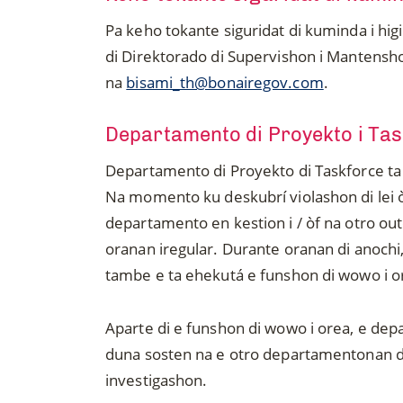
Pa keho tokante siguridat di kuminda i hi
di Direktorado di Supervishon i Mantensh
na
bisami_th@bonairegov.com
.
Departamento di Proyekto i Ta
Departamento di Proyekto di Taskforce ta
Na momento ku deskubrí violashon di lei ò
departamento en kestion i / òf na otro o
oranan iregular. Durante oranan di anochi,
tambe e ta ehekutá e funshon di wowo i o
Aparte di e funshon di wowo i orea, e depa
duna sosten na e otro departamentonan de
investigashon.