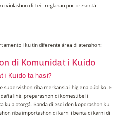
u violashon di Lei i reglanan por presentá
artamento i ku tin diferente área di atenshon:
n di Komunidat i Kuido
 i Kuido ta hasi?
 supervishon riba merkansia i higiena públiko. E
 daña lihé, preparashon di komestibel i
ka ku a otorgá. Banda di esei den koperashon ku
on riba importashon di karni i benta di karni di