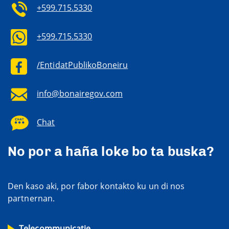
+599.715.5330
+599.715.5330
/EntidatPublikoBoneiru
info@bonairegov.com
Chat
No por a haña loke bo ta buska?
Den kaso aki, por fabor kontakto ku un di nos
partnernan.
Telecommunicatie