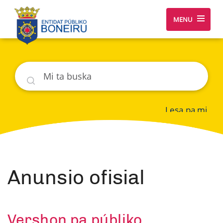
MENU
Buska
Lesa pa mi
Anunsio ofisial
Vershon pa públiko