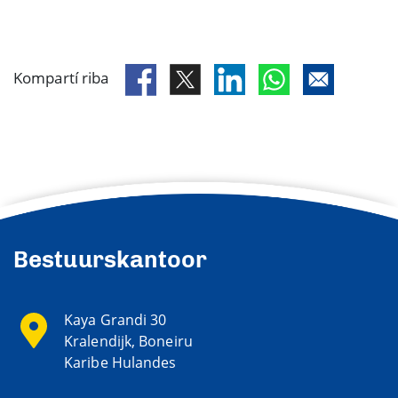
Kompartí riba
Bestuurskantoor
Kaya Grandi 30
Kralendijk, Boneiru
Karibe Hulandes