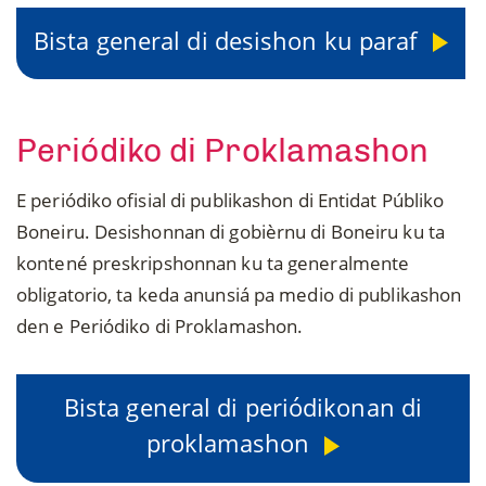
Bista general di desishon ku paraf
Periódiko di Proklamashon
E periódiko ofisial di publikashon di Entidat Públiko
Boneiru. Desishonnan di gobièrnu di Boneiru ku ta
kontené preskripshonnan ku ta generalmente
obligatorio, ta keda anunsiá pa medio di publikashon
den e Periódiko di Proklamashon.
Bista general di periódikonan di
proklamashon