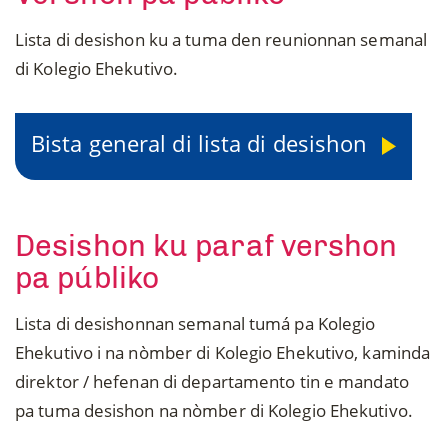
Lista di desishon ku a tuma den reunionnan semanal
di Kolegio Ehekutivo.
Bista general di lista di desishon
Desishon ku paraf vershon
pa públiko
Lista di desishonnan semanal tumá pa Kolegio
Ehekutivo i na nòmber di Kolegio Ehekutivo, kaminda
direktor / hefenan di departamento tin e mandato
pa tuma desishon na nòmber di Kolegio Ehekutivo.