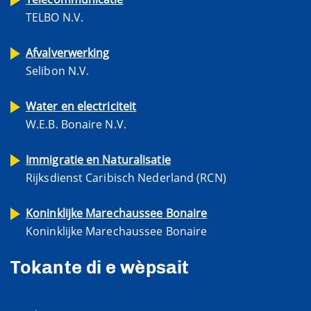
TELBO N.V.
Afvalverwerking
Selibon N.V.
Water en electriciteit
W.E.B. Bonaire N.V.
Immigratie en Naturalisatie
Rijksdienst Caribisch Nederland (RCN)
Koninklijke Marechaussee Bonaire
Koninklijke Marechaussee Bonaire
Tokante di e wèpsait