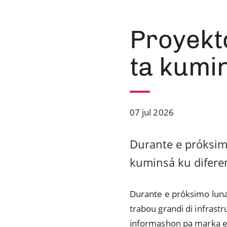
Proyekto
ta kumi
07 jul 2026
Durante e próksimo
kuminsá ku diferen
Durante e próksimo luna
trabou grandi di infrastru
informashon pa marka e i