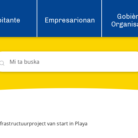
Gobièr
itante
Empresarionan
Organis
ska
hat
frastructuurproject van start in Playa