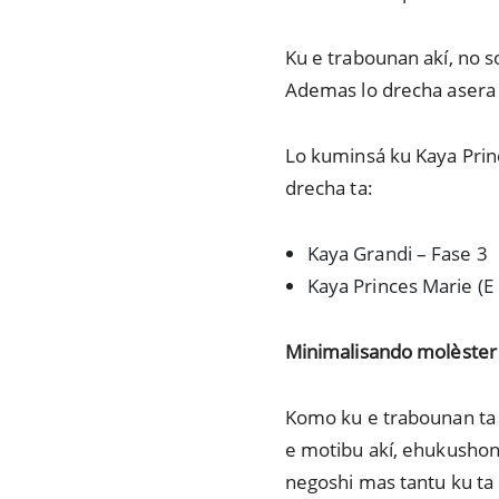
Ku e trabounan akí, no 
Ademas lo drecha asera p
Lo kuminsá ku Kaya Princ
drecha ta:
Kaya Grandi – Fase 3
Kaya Princes Marie (E
Minimalisando molèster
Komo ku e trabounan ta t
e motibu akí, ehukushon 
negoshi mas tantu ku ta p