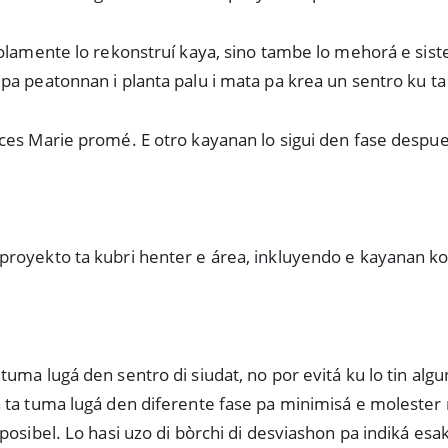
solamente lo rekonstruí kaya, sino tambe lo mehorá e sis
a peatonnan i planta palu i mata pa krea un sentro ku ta
es Marie promé. E otro kayanan lo sigui den fase despues
 proyekto ta kubri henter e área, inkluyendo e kayanan ko
uma lugá den sentro di siudat, no por evitá ku lo tin alg
ta tuma lugá den diferente fase pa minimisá e molester rib
osibel. Lo hasi uzo di bòrchi di desviashon pa indiká esak