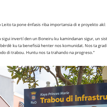
 Leito ta pone énfasis riba importansia di e proyekto akí:
a sigui invertí den un Boneiru ku kamindanan sigur, un s
bèrdè ku ta benefisiá henter nos komunidat. Nos ta gradi
odo di trabou. Huntu nos ta trahando na progreso.”