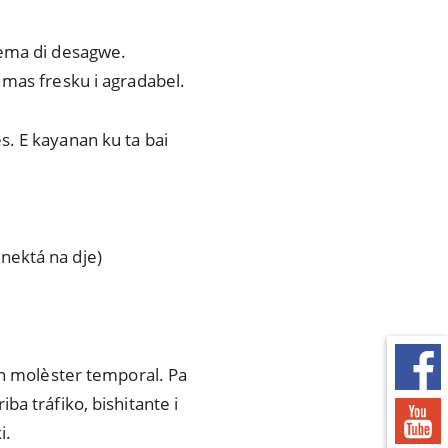
tema di desagwe.
 mas fresku i agradabel.
. E kayanan ku ta bai
nektá na dje)
un molèster temporal. Pa
a tráfiko, bishitante i
i.