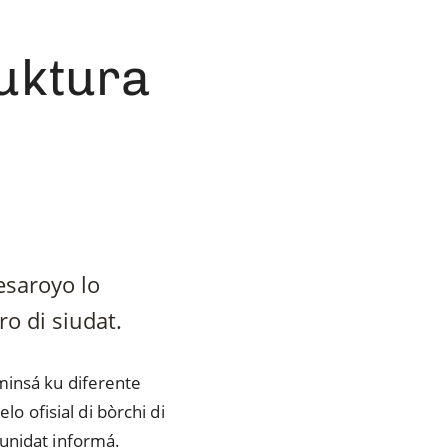
ruktura
esaroyo lo
o di siudat.
minsá ku diferente
lo ofisial di bòrchi di
munidat informá.