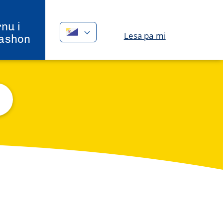
nu i
Lesa pa mi
ashon