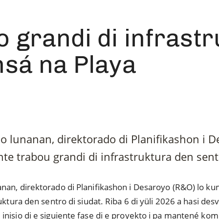
 grandi di infrast
nsá na Playa
 lunanan, direktorado di Planifikashon i D
te trabou grandi di infrastruktura den sentr
nan, direktorado di Planifikashon i Desaroyo (R&O) lo ku
ktura den sentro di siudat. Riba 6 di yüli 2026 a hasi desve
nisio di e siguiente fase di e proyekto i pa mantené ko