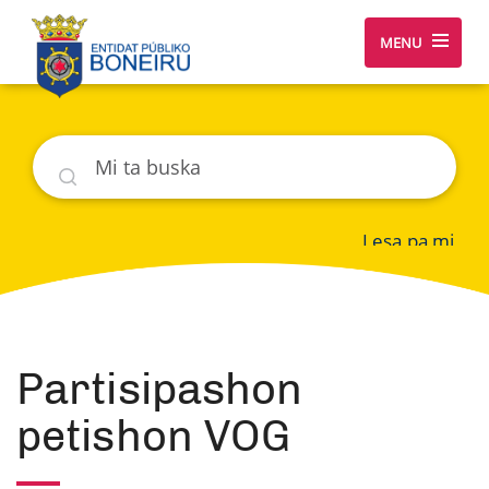
MENU
Buska
Lesa pa mi
Partisipashon
petishon VOG