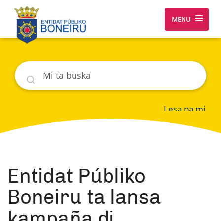
MENU
Buska
Lesa pa mi
Entidat Públiko
Boneiru ta lansa
kampaña di