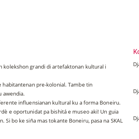
K
D
 kolekshon grandi di artefaktonan kultural i
1
e habitantenan pre-kolonial. Tambe tin
D
ku awendia.
1
ferente influensianan kultural ku a forma Boneiru.
rdè e oportunidat pa bishitá e museo aki! Un guia
D
n. Si bo ke siña mas tokante Boneiru, pasa na SKAL
1