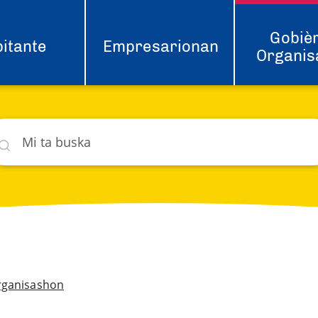
Gobièr
itante
Empresarionan
Organis
ska
hat
rganisashon