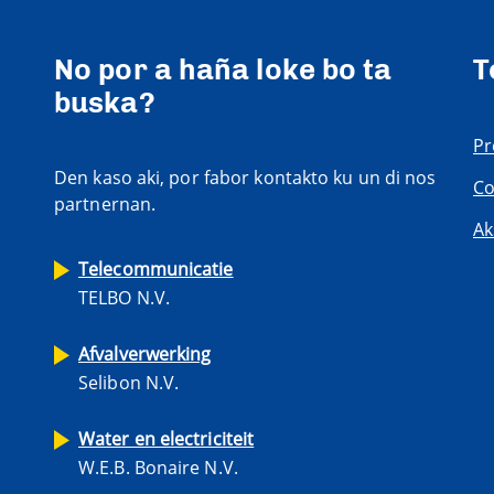
No por a haña loke bo ta
T
buska?
Pr
Den kaso aki, por fabor kontakto ku un di nos
Co
partnernan.
Ak
Telecommunicatie
TELBO N.V.
Afvalverwerking
Selibon N.V.
Water en electriciteit
W.E.B. Bonaire N.V.