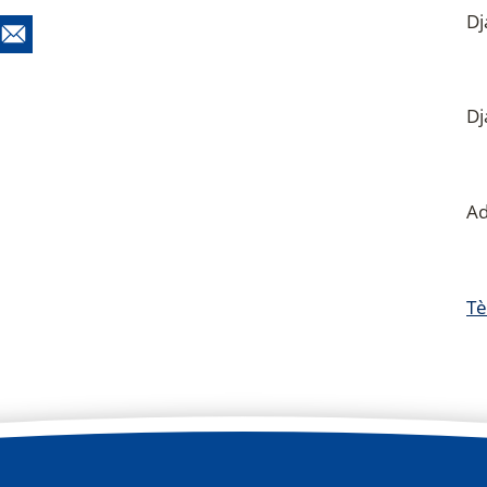
D
1
D
1
Ad
K
Tè