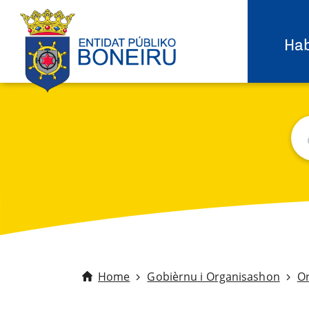
Hab
Bu
C
Home
Gobièrnu i Organisashon
O