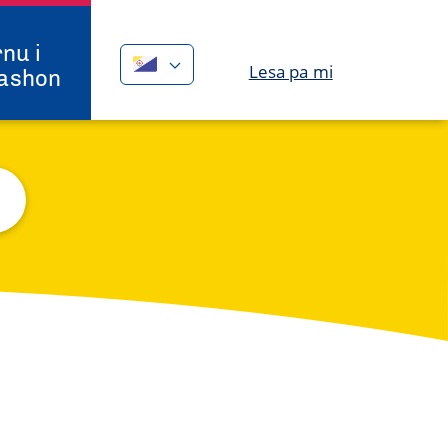
nu i
Lesa pa mi
ashon