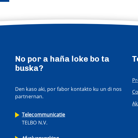
No por a haña loke bo ta
T
buska?
Pr
Den kaso aki, por fabor kontakto ku un di nos
Co
partnernan.
Ak
Telecommunicatie
TELBO N.V.