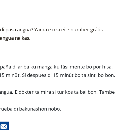
 di pasa angua? Yama e ora ei e number grátis
 angua na kas
.
f paña di ariba ku manga ku fásilmente bo por hisa.
5 minüt. Si despues di 15 minüt bo ta sinti bo bon,
ngua. E dòkter ta mira si tur kos ta bai bon. Tambe
prueba di bakunashon nobo.