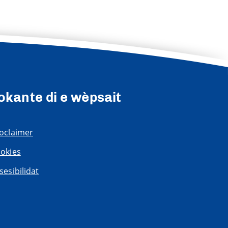
okante di e wèpsait
oclaimer
okies
sesibilidat