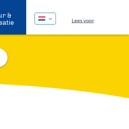
ur &
Lees voor
satie