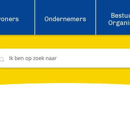
Bestu
woners
Ondernemers
Organi
eken
hat