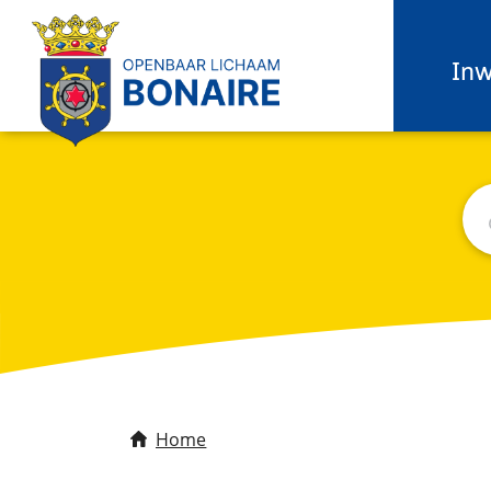
In
Zo
C
Home