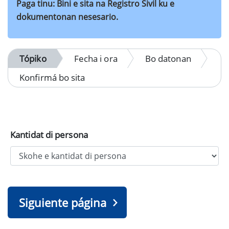
Paga tinu: Bini e sita na Registro Sivil ku e
dokumentonan nesesario.
Tópiko
Fecha i ora
Bo datonan
Konfirmá bo sita
Kantidat di persona