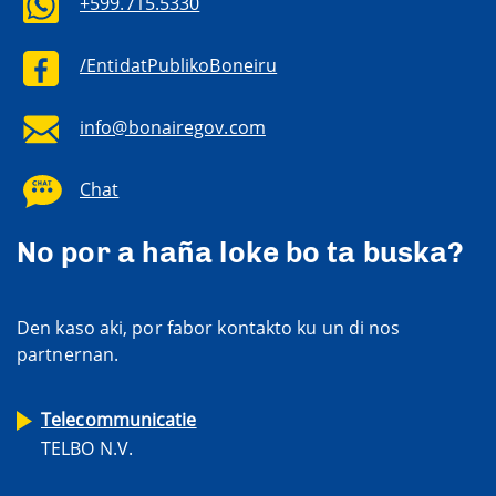
+599.715.5330
/EntidatPublikoBoneiru
info@bonairegov.com
Chat
No por a haña loke bo ta buska?
Den kaso aki, por fabor kontakto ku un di nos
partnernan.
Telecommunicatie
TELBO N.V.